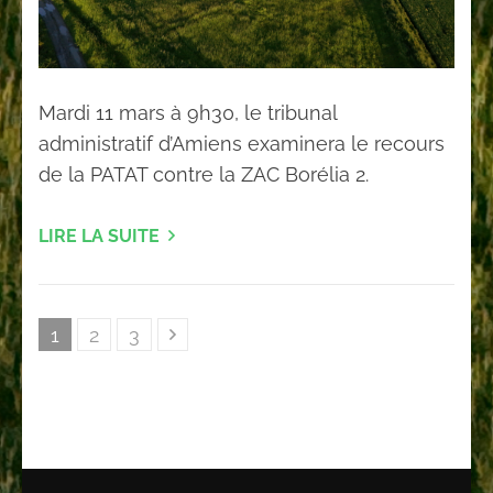
Mardi 11 mars à 9h30, le tribunal
administratif d’Amiens examinera le recours
de la PATAT contre la ZAC Borélia 2.
LIRE LA SUITE
Pagination
Page
Page
Page
1
2
3
des
publications