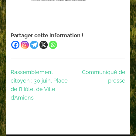
Partager cette information !
Navigation
Rassemblement
Communiqué de
de
citoyen : 30 juin, Place
presse
l’article
de l’Hôtel de Ville
d’Amiens